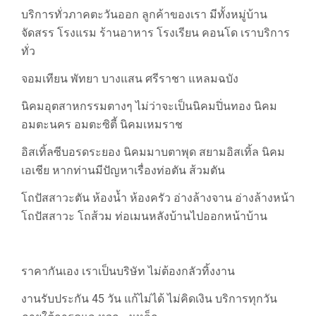
บริการทั่วภาคตะวันออก ลูกค้าของเรา มีทั้งหมู่บ้าน
จัดสรร โรงแรม ร้านอาหาร โรงเรียน คอนโด เราบริการ
ทั่ว
จอมเทียน พัทยา บางแสน ศรีราชา แหลมฉบัง
นิคมอุตสาหกรรมตางๆ ไม่ว่าจะเป็นนิคมปิ่นทอง นิคม
อมตะนคร อมตะซิตี้ นิคมเหมราช
อิสเทิ้ลซีบอรดระยอง นิคมมาบตาพุด สยามอิสเทิ้ล นิคม
เอเชีย หากท่านมีปัญหาเรื่องท่อตัน ส้วมตัน
โถปัสสาวะตัน ห้องน้ำ ห้องครัว อ่างล้างจาน อ่างล้างหน้า
โถปัสสาวะ โถส้วม ท่อเมนหลังบ้านไปออกหน้าบ้าน
ราคากันเอง เราเป็นบริษัท ไม่ต้องกลัวทิ้งงาน
งานรับประกัน 45 วัน แก้ไม่ได้ ไม่คิดเงิน บริการทุกวัน