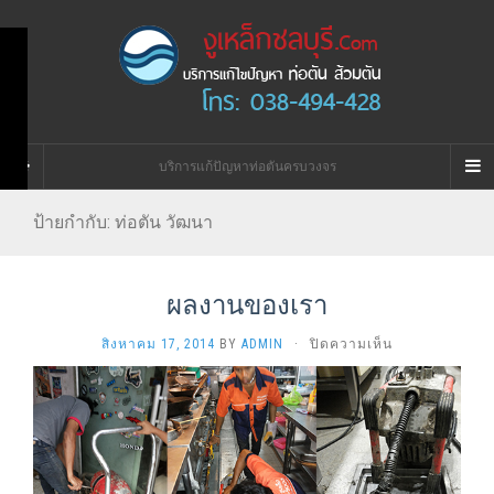
บริการแก้ปัญหาท่อตันครบวงจร
ป้ายกำกับ:
ท่อตัน วัฒนา
ผลงานของเรา
บน
สิงหาคม 17, 2014
BY
ADMIN
·
ปิดความเห็น
ผล
งาน
ของ
เรา