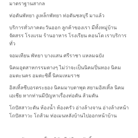
มาตราฐานสากล
ท่อตันพัทยา งูเหล็กพัทยา ท่อตันชลบุรี มาแล้ว
บริการทั่วภาคตะวันออก ลูกค้าของเรา มีทั้งหมู่บ้าน
จัดสรร โรงแรม ร้านอาหาร โรงเรียน คอนโด เราบริการ
ทั่ว
จอมเทียน พัทยา บางแสน ศรีราชา แหลมฉบัง
นิคมอุตสาหกรรมตางๆ ไม่ว่าจะเป็นนิคมปิ่นทอง นิคม
อมตะนคร อมตะซิตี้ นิคมเหมราช
อิสเทิ้ลซีบอรดระยอง นิคมมาบตาพุด สยามอิสเทิ้ล นิคม
เอเชีย หากท่านมีปัญหาเรื่องท่อตัน ส้วมตัน
โถปัสสาวะตัน ห้องน้ำ ห้องครัว อ่างล้างจาน อ่างล้างหน้า
โถปัสสาวะ โถส้วม ท่อเมนหลังบ้านไปออกหน้าบ้าน