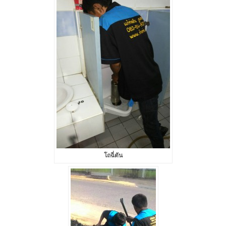
โถฉี่ตัน